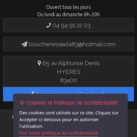
Ouvert tous les jours
Du lundi au dimanche 8h-20h
04 94 91 22 03
boucheriesaada83@hotmail.com
65 av Alphonse Denis
HYERES
83400
Aimez-nous sur Facebook
🍪 Cookies et Politique de confidentialité
Des cookies sont utilisés sur ce site. Cliquez sur
FLASH EN
© 2019 BOUCHERIE SAADA - UN SITE
Accepter
ci-dessous pour en autoriser
LIGNE
l'utilisation.
Voir notre politique de confidentialité
MENTIONS LÉGALES
GÉRER LES COOKIES
POLITIQUE DE CONFIDENTIALITÉ
|
|