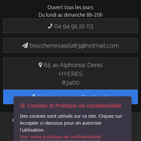
Ouvert tous les jours
Du lundi au dimanche 8h-20h
04 94 91 22 03
boucheriesaada83@hotmail.com
65 av Alphonse Denis
HYERES
83400
Aimez-nous sur Facebook
🍪 Cookies et Politique de confidentialité
Des cookies sont utilisés sur ce site. Cliquez sur
FLASH EN
© 2019 BOUCHERIE SAADA - UN SITE
Accepter
ci-dessous pour en autoriser
LIGNE
l'utilisation.
Voir notre politique de confidentialité
MENTIONS LÉGALES
GÉRER LES COOKIES
POLITIQUE DE CONFIDENTIALITÉ
|
|